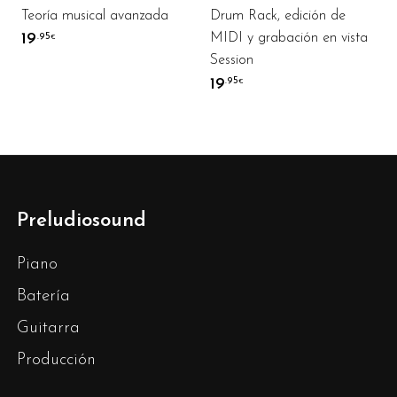
Teoría musical avanzada
Drum Rack, edición de
19
MIDI y grabación en vista
.95
€
Session
19
.95
€
Preludiosound
Piano
Batería
Guitarra
Producción