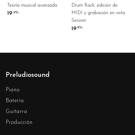
Teoría musical avanzada
Drum Rack, edición de
19
MIDI y grabación en vista
.95
€
Session
19
.95
€
Preludiosound
Piano
Batería
Guitarra
Producción